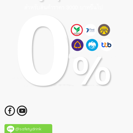
@safetydrink