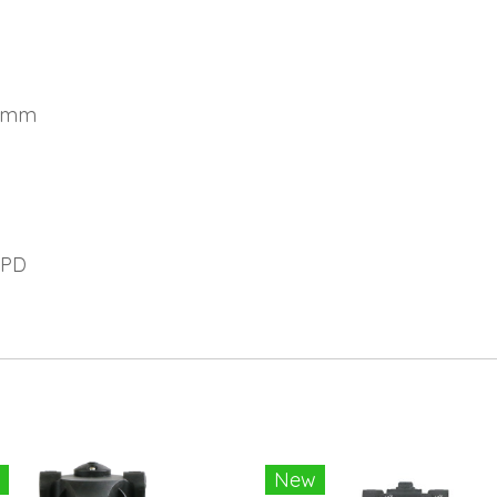
7 mm
GPD
New