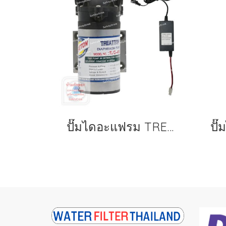
ปั๊มไดอะแฟรม TREATON รุ่น 450 GPD + Adapter