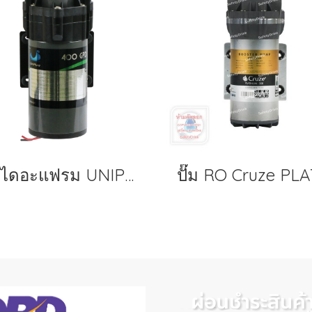
ปั๊มไดอะแฟรม UNIPURE รุ่น 400 GPD + Adapter