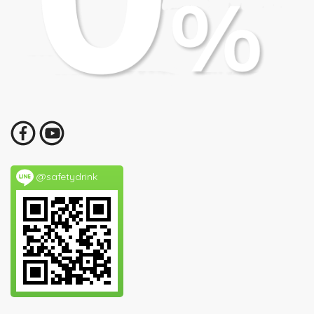
@safetydrink