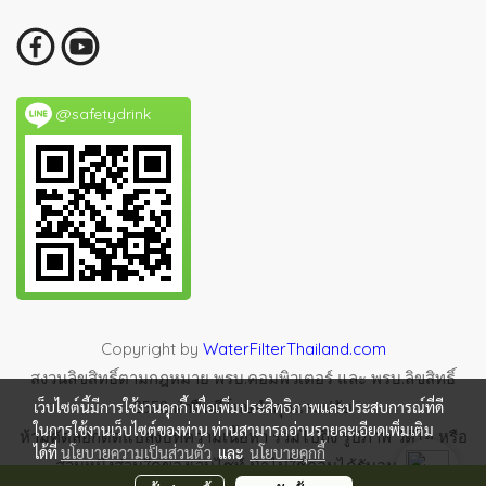
@safetydrink
Copyright by
WaterFilterThailand.com
สงวนลิขสิทธิ์ตามกฎหมาย พรบ.คอมพิวเตอร์ และ พรบ.ลิขสิทธิ์
2558 ฝ่าฝืนมีโทษจำคุกและปรับ
เว็บไซต์นี้มีการใช้งานคุกกี้ เพื่อเพิ่มประสิทธิภาพและประสบการณ์ที่ดี
ในการใช้งานเว็บไซต์ของท่าน ท่านสามารถอ่านรายละเอียดเพิ่มเติม
ห้ามคัดลอกดัดแปลงบทความเนื้อหา รวมไปถึง รูปภาพ วิดีโอ หรือ
ได้ที่
นโยบายความเป็นส่วนตัว
และ
นโยบายคุกกี้
ส่วนหนึ่งส่วนใดของเวบไซท์ นำไปใช้ก่อนได้รับอนุญาต