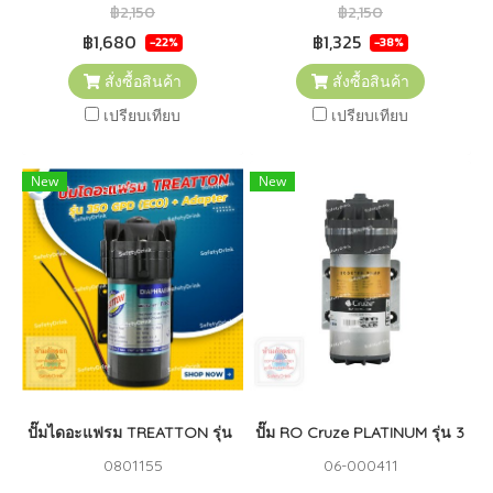
฿2,150
฿2,150
฿1,680
฿1,325
-22%
-38%
สั่งซื้อสินค้า
สั่งซื้อสินค้า
เปรียบเทียบ
เปรียบเทียบ
New
New
ปั๊มไดอะแฟรม TREATTON รุ่น 350 GPD (ECO) + Adapter
ปั๊ม RO Cruze PLATINUM รุ่น 300
0801155
06-000411