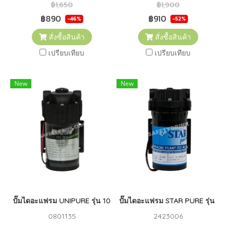
฿1,650
฿1,900
฿890
฿910
-46%
-52%
สั่งซื้อสินค้า
สั่งซื้อสินค้า
เปรียบเทียบ
เปรียบเทียบ
New
New
ปั๊มไดอะแฟรม UNIPURE รุ่น 100 GPD + Adapter
ปั๊มไดอะแฟรม STAR PURE รุ่น 50 
0801135
2423006