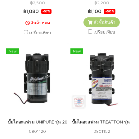
฿2,500
฿2,200
฿1,080
฿1,100
-57%
-50%
สั่งซื้อสินค้า
สินค้าหมด
เปรียบเทียบ
เปรียบเทียบ
New
New
ปั๊มไดอะแฟรม UNIPURE รุ่น 200 GPD + Adapter
ปั๊มไดอะแฟรม TREATTON รุ่น 150
0801120
0801152