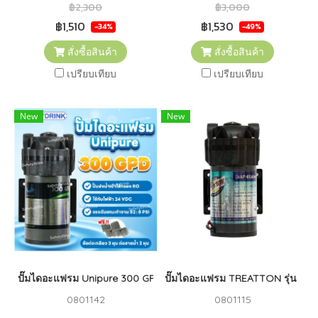
฿2,300
฿3,000
฿1,510
฿1,530
-34%
-49%
สั่งซื้อสินค้า
สั่งซื้อสินค้า
เปรียบเทียบ
เปรียบเทียบ
New
New
ปั๊มไดอะแฟรม Unipure 300 GPD + Adapter
ปั๊มไดอะแฟรม TREATTON รุ่น 30
0801142
0801115