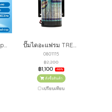
ปั๊มไดอะแฟรม Unipure 300 GPD + Adapter
ปั๊มไดอะแฟรม TREATTON รุ่น 300 GPD + Adapter
0801115
฿2,200
฿1,100
-50%
สั่งซื้อสินค้า
เปรียบเทียบ