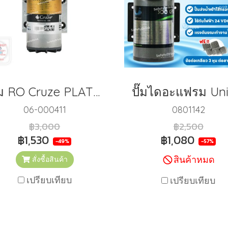
ปั๊ม RO Cruze PLATINUM รุ่น 300 GPD + Adapter (24V-3A)
06-000411
0801142
฿3,000
฿2,500
฿1,530
฿1,080
-49%
-57%
สินค้าหมด
สั่งซื้อสินค้า
เปรียบเทียบ
เปรียบเทียบ