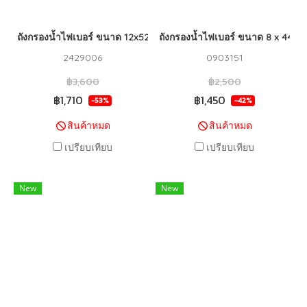
ถังกรองนํ้าไฟเบอร์ ขนาด 12x52 ( สีเทา ) STAR PURE
ถังกรองน้ำไฟเบอร์ ขนาด 8 x 44 (2
2429006
0903151
฿3,600
฿2,500
฿1,710
฿1,450
-53%
-42%
สินค้าหมด
สินค้าหมด
เปรียบเทียบ
เปรียบเทียบ
New
New