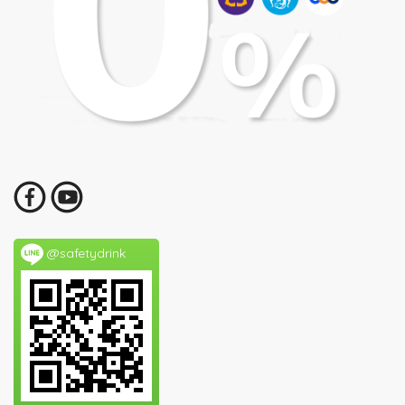
@safetydrink